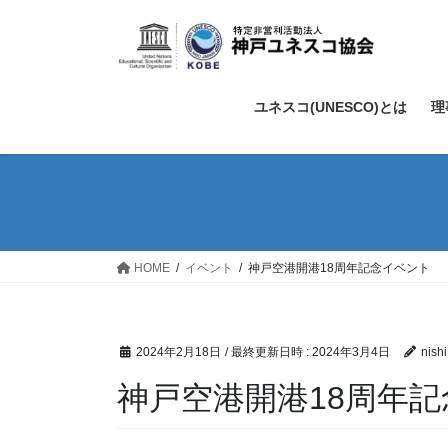
コ
ナ
ン
ビ
テ
ゲ
ン
ー
ツ
シ
ユネスコ(UNESCO)とは
理
へ
ョ
ス
ン
キ
に
ッ
移
プ
動
HOME
イベント
神戸空港開港18周年記念イベント
2024年2月18日
/ 最終更新日時 :
2024年3月4日
nish
神戸空港開港18周年