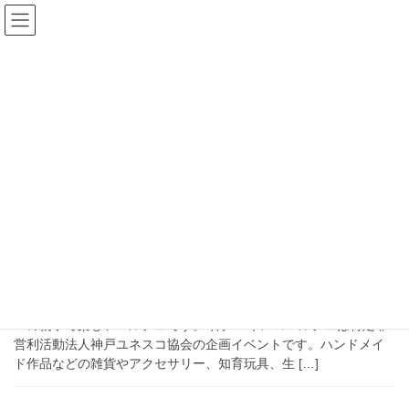
コ
ナ
ン
ビ
テ
ゲ
ン
ー
イベント
ツ
シ
へ
ョ
ス
ン
HOME
イベント
キ
に
ッ
移
プ
動
2025年11月9日
イベント
神戸ユネスコマルシェ2026年秋
（舞子公園）
神戸ユネスコマルシェは『未来を担う子供たちに笑顔を』がテー
マの親子で楽しいマルシェです。 神戸ユネスコマルシェは特定非
営利活動法人神戸ユネスコ協会の企画イベントです。ハンドメイ
ド作品などの雑貨やアクセサリー、知育玩具、生 […]